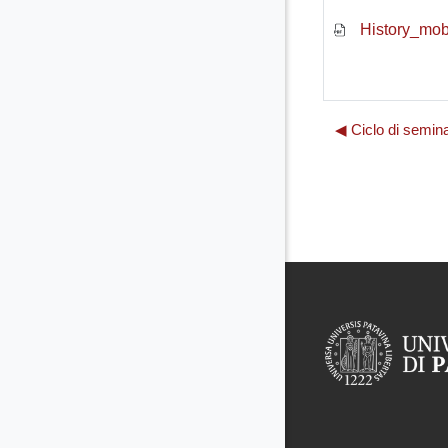
History_mobi
◀︎ Ciclo di semina