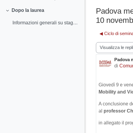
Padova mee
Dopo la laurea
Minimizza
10 novemb
Informazioni generali su stage post lauream
◀︎ Ciclo di semina
Modalità visualiz
Padova m
Numero d
di
Comun
Giovedì 9 e vener
Mobility and V
A conclusione de
al
professor Ch
in allegato il p