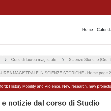
Home
Calenda
Corsi di laurea magistrale
Scienze Storiche (Ord. 
UREA MAGISTRALE IN SCIENZE STORICHE - Home page 2
ord: History Mobility and Violence. New research, new project
 e notizie dal corso di Studio