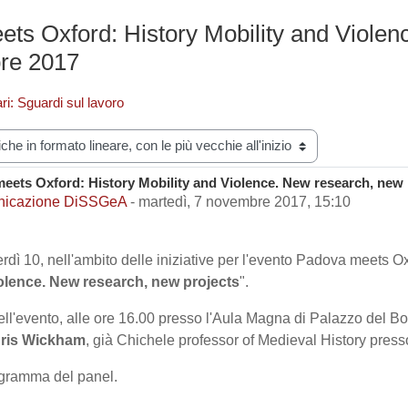
ts Oxford: History Mobility and Violenc
re 2017
ri: Sguardi sul lavoro
zazione
eets Oxford: History Mobility and Violence. New research, new 
i risposte: 0
icazione DiSSGeA
-
martedì, 7 novembre 2017, 15:10
dì 10, nell'ambito delle iniziative per l'evento Padova meets Oxf
iolence. New research, new projects
".
ll'evento, alle ore 16.00 presso l'Aula Magna di Palazzo del Bo
ris Wickham
, già Chichele professor of Medieval History presso
rogramma del panel.