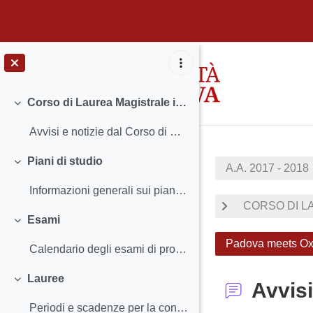
Vai al contenuto principale
Corso di Laurea Magistrale in Scienze Storiche
Minimizza
Avvisi e notizie dal Corso di Studio Insegnamenti...
Piani di studio
A.A. 2017 - 2018
Minimizza
Informazioni generali sui piani di studio Termini...
CORSO DI LA
Esami
Minimizza
Padova meets Oxf
Calendario degli esami di profitto Iscriversi agl...
Lauree
Avvisi
Minimizza
Periodi e scadenze per la consegna dei docume...