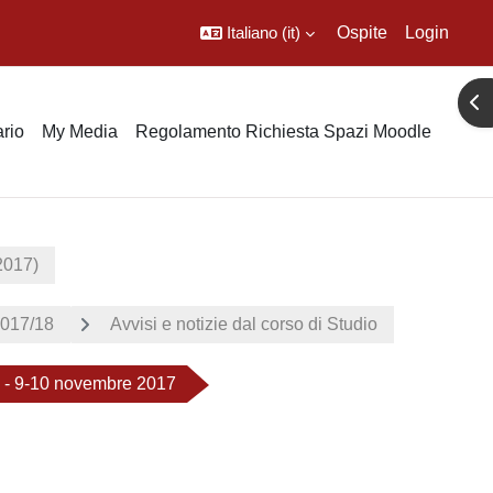
Italiano ‎(it)‎
Ospite
Login
Apr
rio
My Media
Regolamento Richiesta Spazi Moodle
2017)
017/18
Avvisi e notizie dal corso di Studio
s - 9-10 novembre 2017