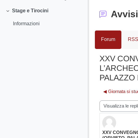
Stage e Tirocini
Avvisi
Minimizza
Informazioni
Forum
RSS 
XXV CONV
L’ARCHEOL
PALAZZO 
◀︎ Giornata si stud
Modalità visualiz
XXV CONVEGNO 
Numero di rispos
(ORVIETO, PAL