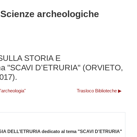
n Scienze archeologiche
SULLA STORIA E
ma "SCAVI D’ETRURIA" (ORVIETO,
17).
ll'archeologia"
Trasloco Biblioteche ▶︎
DELL’ETRURIA dedicato al tema "SCAVI D’ETRURIA"