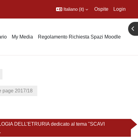
Italiano ‎(it)‎
Ospite
Login
Apr
rio
My Media
Regolamento Richiesta Spazi Moodle
page 2017/18
A DELL’ETRURIA dedicato al tema "SCAVI
.