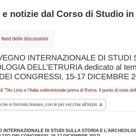
 e notizie dal Corso di Studio i
feed delle discussioni
EGNO INTERNAZIONALE DI STUDI 
OGIA DELL’ETRURIA dedicato al te
DEI CONGRESSI, 15-17 DICEMBRE 20
i "Tito Livio e l'Italia settentrionale prima di Roma. Il punto di vista de
zazione
INTERNAZIONALE DI STUDI SULLA STORIA E L’ARCHEOLOGIA 
te: 0
AZZO DEI CONGRESSI, 15-17 DICEMBRE 2017).