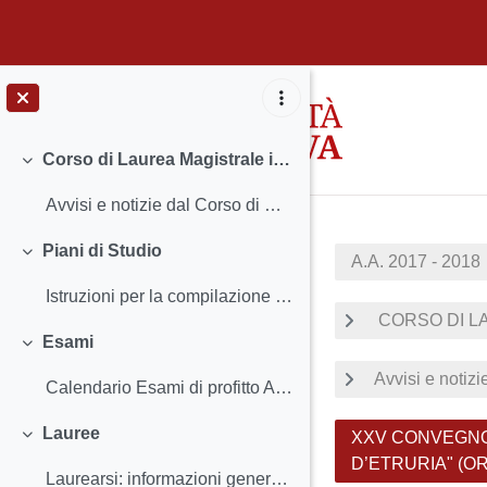
Vai al contenuto principale
Corso di Laurea Magistrale in Scienze Archeologiche
Minimizza
Avvisi e notizie dal Corso di Studio Insegnamenti...
Piani di Studio
A.A. 2017 - 2018
Minimizza
Istruzioni per la compilazione e scadenze
CORSO DI LA
Esami
Minimizza
Avvisi e notiz
Calendario Esami di profitto Attività Pratiche S...
Lauree
XXV CONVEGNO 
Minimizza
D’ETRURIA" (OR
Laurearsi: informazioni generali Frontespizio e c...