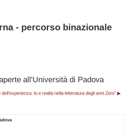
erna - percorso binazionale
rte all'Università di Padova
ell'esperienza: Io e realtà nella letteratura degli anni Zero" ▶︎
Padova