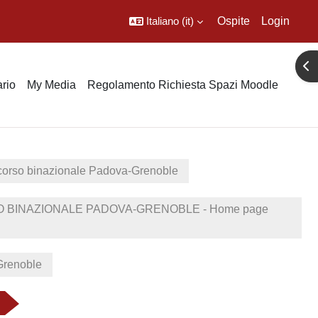
Italiano ‎(it)‎
Ospite
Login
Apr
rio
My Media
Regolamento Richiesta Spazi Moodle
rcorso binazionale Padova-Grenoble
 BINAZIONALE PADOVA-GRENOBLE - Home page
-Grenoble