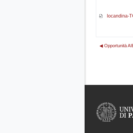
locandina-T
◀︎ Opportunità AI