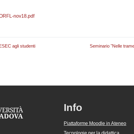
ORFL-nov18.pdf
ESEC agli studenti
Seminario "Nelle trame d
Info
Piattaforme Moodle in Ateneo
Tecnologie per la didattica