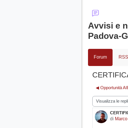
Avvisi e 
Padova-G
Forum
RSS 
CERTIFICAZ
◀︎ Opportunità AI
Modalità visualiz
CERTIFIC
Numero d
di
Marco