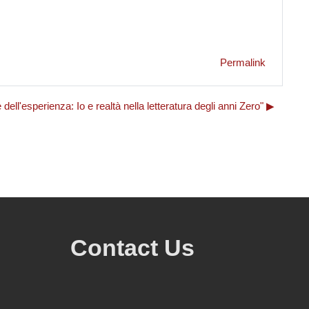
Permalink
ell'esperienza: Io e realtà nella letteratura degli anni Zero" ▶︎
Contact Us