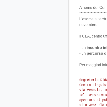
A nome del Cent
*******************
L'esame si terrà
novembre.
Il CLA, centro uf
- un
incontro in
- un
percorso d
Per maggiori inf
--
Segreteria Dida
Centro Linguis
via Venezia, 1
tel. 049/827618
apertura al pu