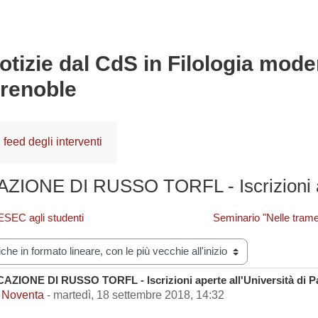
notizie dal CdS in Filologia mod
renoble
feed degli interventi
IONE DI RUSSO TORFL - Iscrizioni ape
ESEC agli studenti
Seminario "Nelle trame d
zazione
AZIONE DI RUSSO TORFL - Iscrizioni aperte all'Università di 
i risposte: 0
 Noventa
-
martedì, 18 settembre 2018, 14:32