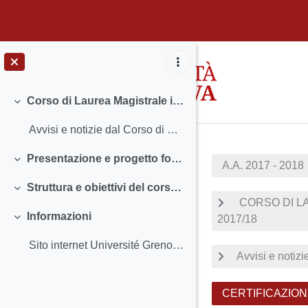
Vai al contenuto principale
Corso di Laurea Magistrale in Filologia moderna - percorso binazionale Padova-Grenoble
Minimizza
Avvisi e notizie dal Corso di Studio Insegnamenti...
Presentazione e progetto formativo del corso di studi
A.A. 2017 - 2018
Minimizza
Struttura e obiettivi del corso di studi
Minimizza
CORSO DI L
Informazioni
2017/18
Minimizza
Sito internet Université Grenoble Alpes Universit...
Avvisi e notiz
CERTIFICAZIONE D