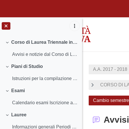
Vai al contenuto principale
Corso di Laurea Triennale in Lettere
Minimizza
Avvisi e notizie dal Corso di Laurea Insegnamenti...
Piani di Studio
A.A. 2017 - 2018
Minimizza
Istruzioni per la compilazione e scadenzeClassi ab...
CORSO DI LA
Esami
Minimizza
Cambio semestre L
Calendario esami Iscrizione agli esami e Registra...
Lauree
Avvisi
Minimizza
Informazioni generali Periodi e scadenze - Calend...