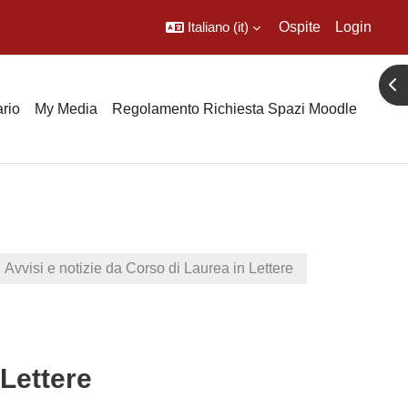
Italiano ‎(it)‎
Ospite
Login
Apr
rio
My Media
Regolamento Richiesta Spazi Moodle
Avvisi e notizie da Corso di Laurea in Lettere
 Lettere