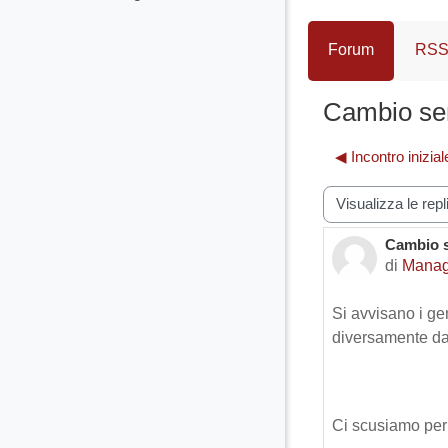
Forum
RSS 
Cambio sem
◀︎ Incontro inizi
Modalità visualiz
Cambio s
Numero d
di
Manage
Si avvisano i gen
diversamente da
Ci scusiamo per 