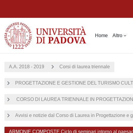
Vai al contenuto principale
Home
Altro
A.A. 2018 - 2019
Corsi di laurea triennale
PROGETTAZIONE E GESTIONE DEL TURISMO CUL
CORSO DI LAUREA TRIENNALE IN PROGETTAZIONE
Avvisi e notizie dal Corso di Laurea in Progettazione e g
ARMONIE COMPOSTE Ciclo di seminari intorno al paesaggi