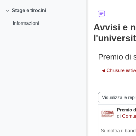
Stage e tirocini
Minimizza
Informazioni
Avvisi e n
l'univers
Premio di s
◀︎ Chiusure estiv
Modalità visualiz
Premio di
Numero d
di
Comun
Si inoltra il ban