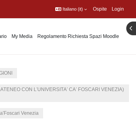
Italiano ‎(it)‎
Ospite
Login
Apr
rio
My Media
Regolamento Richiesta Spazi Moodle
GIONI
ATENEO CON L'UNIVERSITA' CA' FOSCARI VENEZIA)
 Ca'Foscari Venezia