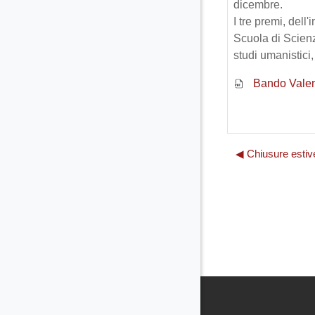
dicembre.
I tre premi, dell
Scuola di Scienz
studi umanistici,
Bando Valen
◀︎ Chiusure estiv