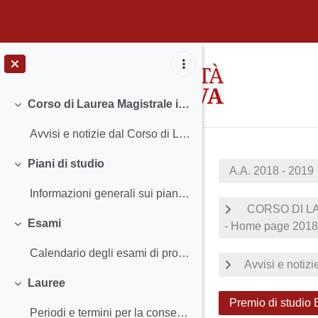
Vai al contenuto principale
Corso di Laurea Magistrale in Scienze delle religioni (Interateneo con l'Università Ca' Foscari Venezia)
Minimizza
Avvisi e notizie dal Corso di Laurea Insegnamenti...
Piani di studio
A.A. 2018 - 2019
Minimizza
Informazioni generali sui piani di studio Termini...
CORSO DI LA
Esami
- Home page 2018
Minimizza
Calendario degli esami di profitto Iscriversi agl...
Avvisi e notizi
Lauree
Minimizza
Premio di studio E
Periodi e termini per la consegna dei documentiPag...