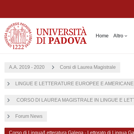
Vai al contenuto principale
Home
Altro
A.A. 2019 - 2020
Corsi di Laurea Magistrale
LINGUE E LETTERATURE EUROPEE E AMERICANE
CORSO DI LAUREA MAGISTRALE IN LINGUE E LET
Forum News
Corso di Lingua/Letteratura Galega - Lettorato di Lingua G