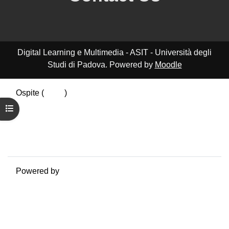
Digital Learning e Multimedia - ASIT - Università degli
Studi di Padova. Powered by
Moodle
Ospite (
Login
)
Riepilogo della conservazione dei dati
Apri indice del corso
Politiche
Ottieni l'app mobile
Passa al tema standard
Powered by
Moodle