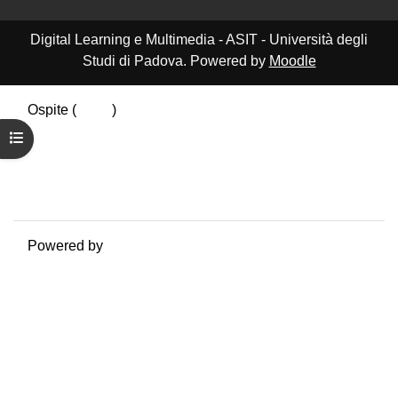
Digital Learning e Multimedia - ASIT - Università degli
Studi di Padova. Powered by
Moodle
Ospite (
Login
)
Riepilogo della conservazione dei dati
Apri indice del corso
Politiche
Ottieni l'app mobile
Passa al tema standard
Powered by
Moodle