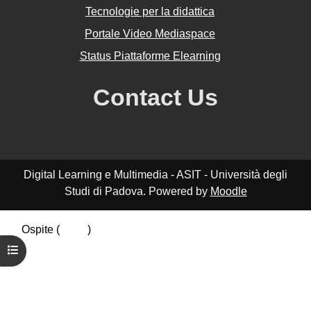
Tecnologie per la didattica
Portale Video Mediaspace
Status Piattaforme Elearning
Contact Us
Digital Learning e Multimedia - ASIT - Università degli
Studi di Padova. Powered by
Moodle
Ospite (
Login
)
Riepilogo della conservazione dei dati
Apri indice del corso
Politiche
Ottieni l'app mobile
Passa al tema standard