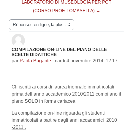
LABORATORIO DI MUSEOLOGIA PER PGT
(CORSO PROF. TOMASELLA) →
Type d’affichage
COMPILAZIONE ON-LINE DEL PIANO DELLE
Nombre de réponses : 0
SCELTE DIDATTICHE
par
Paola Bagante
,
mardi 4 novembre 2014, 12:17
Gli iscritti ai corsi di laurea triennale immatricolati
prima dell’anno accademico 2010/2011 compilano il
piano
SOLO
in forma cartacea.
La compilazione on-line riguarda gli studenti
immatricolati
a partire dagli anni accademici 2010
-2011 .