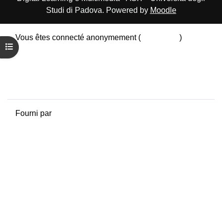
Studi di Padova. Powered by
Moodle
Vous êtes connecté anonymement (
Connexion
)
Ouvrir l’index du cours
Résumé de conservation de données
Politiques
Obtenir l’app mobile
Passer au thème standard
Fourni par
Moodle