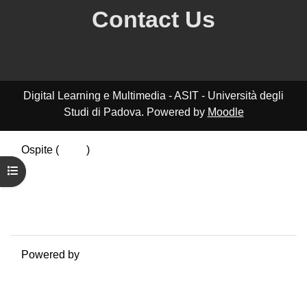
Contact Us
Digital Learning e Multimedia - ASIT - Università degli
Studi di Padova. Powered by
Moodle
Ospite (
Login
)
Riepilogo della conservazione dei dati
Apri indice del corso
Politiche
Ottieni l'app mobile
Passa al tema standard
Powered by
Moodle