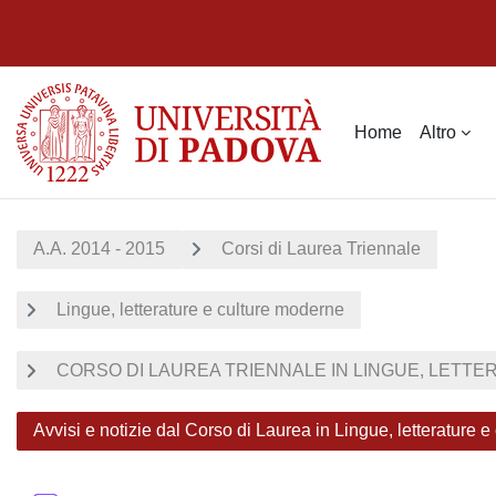
Vai al contenuto principale
Home
Altro
A.A. 2014 - 2015
Corsi di Laurea Triennale
Lingue, letterature e culture moderne
CORSO DI LAUREA TRIENNALE IN LINGUE, LETTE
Avvisi e notizie dal Corso di Laurea in Lingue, letterature 