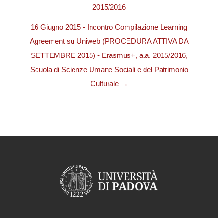
2015/2016
16 Giugno 2015 - Incontro Compilazione Learning
Agreement su Uniweb (PROCEDURA ATTIVA DA
SETTEMBRE 2015) - Erasmus+, a.a. 2015/2016,
Scuola di Scienze Umane Sociali e del Patrimonio
Culturale →