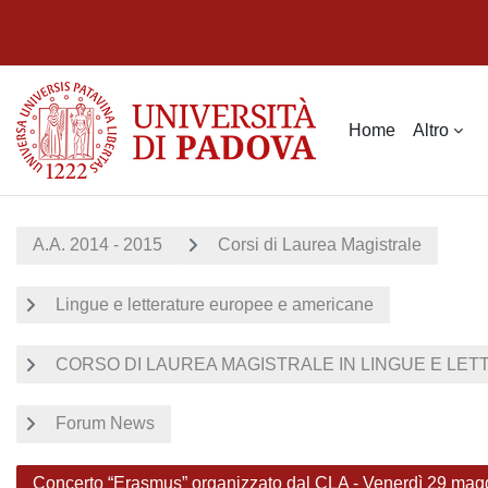
Vai al contenuto principale
Home
Altro
A.A. 2014 - 2015
Corsi di Laurea Magistrale
Lingue e letterature europee e americane
CORSO DI LAUREA MAGISTRALE IN LINGUE E LET
Forum News
Concerto “Erasmus” organizzato dal CLA - Venerdì 29 magg