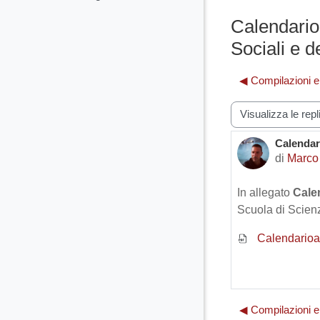
Calendari
Sociali e d
◀︎ Compilazioni e
Modalità visualiz
Calendar
Numero d
di
Marco
In allegato
Cale
Scuola di Scienz
Calendarioa
◀︎ Compilazioni e