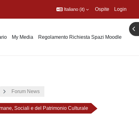
Italiano ‎(it)‎
Ospite
Login
Apr
rio
My Media
Regolamento Richiesta Spazi Moodle
Forum News
ne, Sociali e del Patrimonio Culturale