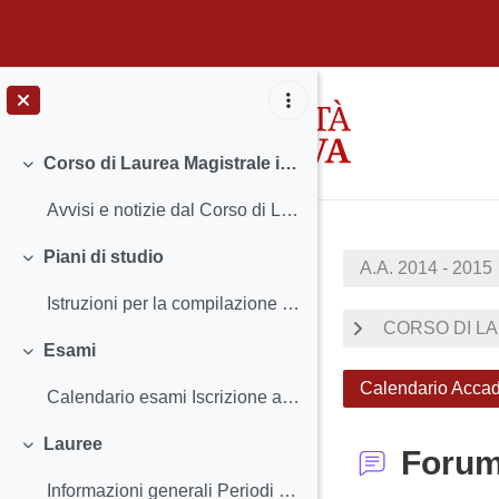
Vai al contenuto principale
Corso di Laurea Magistrale in Linguistica
Minimizza
Avvisi e notizie dal Corso di Laurea Insegnamenti...
Piani di studio
A.A. 2014 - 2015
Minimizza
Istruzioni per la compilazione e scadenze
CORSO DI LA
Esami
Minimizza
Calendario Accad
Calendario esami Iscrizione agli esami e Regist...
Lauree
Foru
Minimizza
Informazioni generali Periodi e scadenze - Cale...