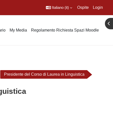
Italiano ‎(it)‎
Ospite
Login
Apr
rio
My Media
Regolamento Richiesta Spazi Moodle
Presidente del Corso di Laurea in Linguistica
guistica