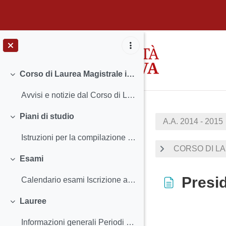
Vai al contenuto principale
Corso di Laurea Magistrale in Linguistica
Minimizza
Avvisi e notizie dal Corso di Laurea Insegnamenti...
Piani di studio
A.A. 2014 - 2015
Minimizza
Istruzioni per la compilazione e scadenze
CORSO DI LA
Esami
Minimizza
Presid
Calendario esami Iscrizione agli esami e Regist...
Lauree
Minimizza
Aggregazione 
Informazioni generali Periodi e scadenze - Cale...