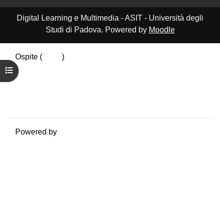
Digital Learning e Multimedia - ASIT - Università degli
Studi di Padova. Powered by
Moodle
Ospite (
Login
)
Riepilogo della conservazione dei dati
Apri indice del corso
Politiche
Ottieni l'app mobile
Passa al tema standard
Powered by
Moodle