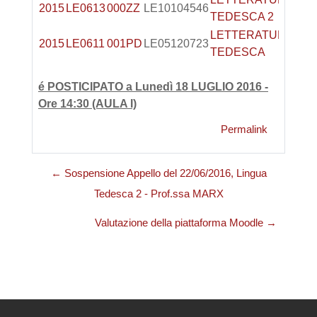
2015
LE0613
000ZZ
LE10104546
6
TEDESCA 2
LETTERATURA
2015
LE0611
001PD
LE05120723
6
TEDESCA
é POSTICIPATO a Lunedì 18 LUGLIO 2016 -
Ore 14:30 (AULA I)
Permalink
← Sospensione Appello del 22/06/2016, Lingua
Tedesca 2 - Prof.ssa MARX
Valutazione della piattaforma Moodle →