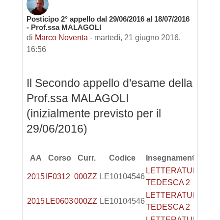
Posticipo 2° appello dal 29/06/2016 al 18/07/2016
Numero di risposte: 0
- Prof.ssa MALAGOLI
di
Marco Noventa
-
martedì, 21 giugno 2016,
16:56
Il Secondo appello d'esame della
Prof.ssa MALAGOLI
(inizialmente previsto per il
29/06/2016)
AA
Corso
Curr.
Codice
Insegnamento
CF
LETTERATURA
2015
IF0312
000ZZ
LE10104546
6
TEDESCA 2
LETTERATURA
2015
LE0603
000ZZ
LE10104546
6
TEDESCA 2
LETTERATURA