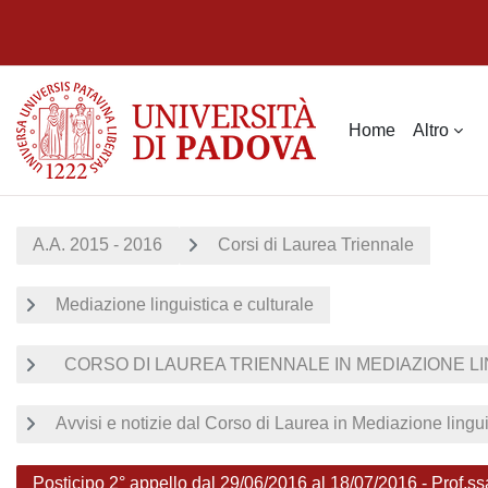
Vai al contenuto principale
Home
Altro
A.A. 2015 - 2016
Corsi di Laurea Triennale
Mediazione linguistica e culturale
CORSO DI LAUREA TRIENNALE IN MEDIAZIONE LIN
Avvisi e notizie dal Corso di Laurea in Mediazione lingui
Posticipo 2° appello dal 29/06/2016 al 18/07/2016 - Prof