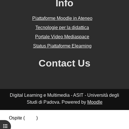
Info
Piattaforme Moodle in Ateneo
Tecnologie per la didattica
Portale Video Mediaspace
Status Piattaforme Elearning
Contact Us
Digital Learning e Multimedia - ASIT - Università degli
Studi di Padova. Powered by
Moodle
Ospite (
Login
)
Riepilogo della conservazione dei dati
Apri indice del corso