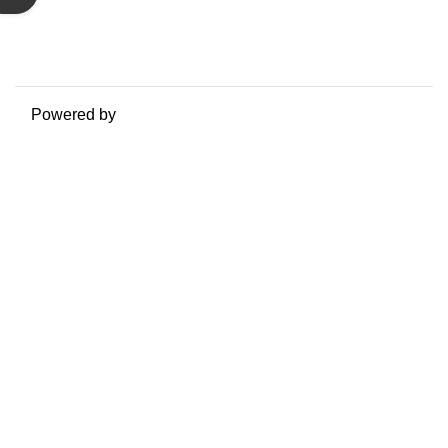
Politiche
Ottieni l'app mobile
Passa al tema standard
Powered by
Moodle