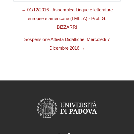
← 01/12/2016 - Assemblea Lingue e letterature
europee e americane (LMLLA) - Prof. G.
BIZZARRI
Sospensione Attività Didattiche, Mercoledì 7
Dicembre 2016 →