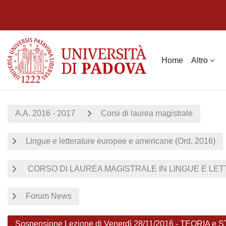
Vai al contenuto principale
Home
Altro
A.A. 2016 - 2017
Corsi di laurea magistrale
Lingue e letterature europee e americane (Ord. 2016)
CORSO DI LAUREA MAGISTRALE IN LINGUE E LET
Forum News
Sospensione Lezione di Venerdì 28/11/2016 - TEORIA 