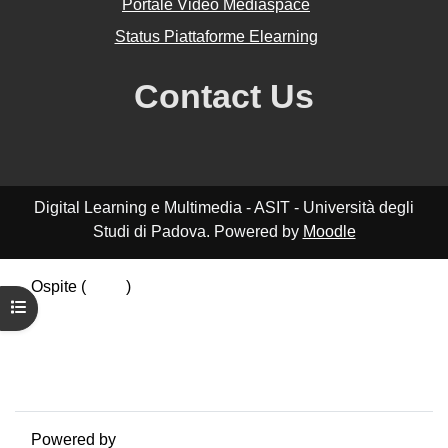
Portale Video Mediaspace
Status Piattaforme Elearning
Contact Us
Digital Learning e Multimedia - ASIT - Università degli
Studi di Padova. Powered by
Moodle
Ospite (
Login
)
Apri indice del corso
Riepilogo della conservazione dei dati
Politiche
Ottieni l'app mobile
Passa al tema standard
Powered by
Moodle