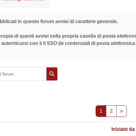
dei criteri
licati in questo forum avvisi di carattere generale.
copia di questi avvisi nella propria casella di posta elettron
 autenticarsi con il il SSO (le credenziali di posta elettroni
 forum
Cerca nei forum
Pagina 1
Pagina 2
Pagin
1
2
»
Iniziato da