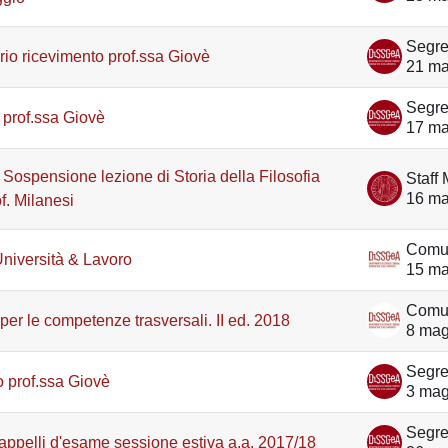
ario ricevimento prof.ssa Giovè
21 m
 prof.ssa Giovè
17 m
 Sospensione lezione di Storia della Filosofia
16 m
f. Milanesi
niversità & Lavoro
15 m
per le competenze trasversali. II ed. 2018
8 mag
 prof.ssa Giovè
3 mag
appelli d'esame sessione estiva a.a. 2017/18