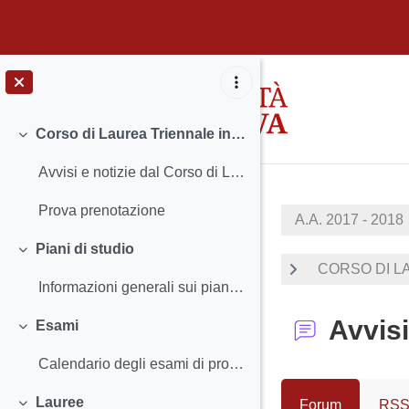
Vai al contenuto principale
Corso di Laurea Triennale in Storia
Minimizza
Avvisi e notizie dal Corso di Laurea Insegnamenti...
Prova prenotazione
A.A. 2017 - 2018
Piani di studio
Minimizza
CORSO DI LA
Informazioni generali sui piani di studio Termini...
Avvisi
Esami
Minimizza
Calendario degli esami di profitto Iscriversi agl...
Lauree
Forum
RSS 