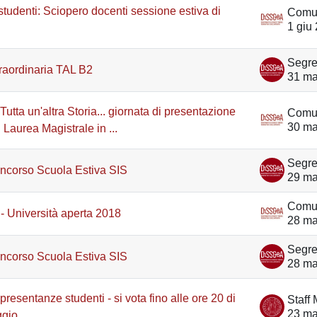
studenti: Sciopero docenti sessione estiva di
1 giu
raordinaria TAL B2
31 m
utta un'altra Storia... giornata di presentazione
30 m
 Laurea Magistrale in ...
ncorso Scuola Estiva SIS
29 m
- Università aperta 2018
28 m
ncorso Scuola Estiva SIS
28 m
presentanze studenti - si vota fino alle ore 20 di
23 m
ggio