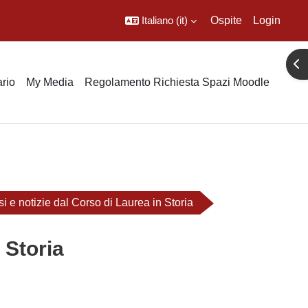
Italiano ‎(it)‎
Ospite
Login
Apr
rio
My Media
Regolamento Richiesta Spazi Moodle
si e notizie dal Corso di Laurea in Storia
 Storia