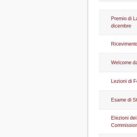
Stato
Elenco del
Premio di L
dicembre
Ricevimento
Welcome day
Lezioni di F
Esame di St
Elezioni dei
Commissione 