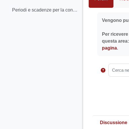
Minimizza
Periodi e scadenze per la consegna dei documentiPa...
Aggregazione 
Vengono pubb
Per ricevere 
questa area:
pagina
.
Cerca nei
Discussione