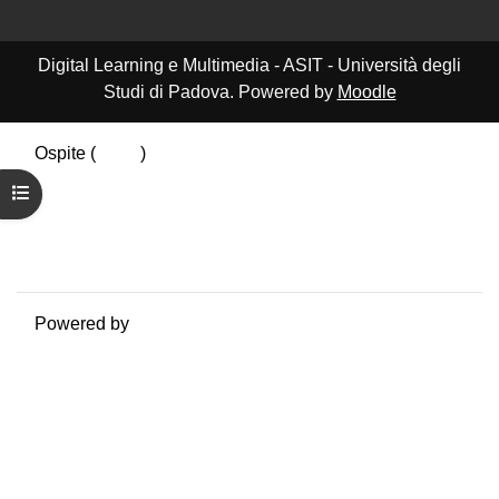
Digital Learning e Multimedia - ASIT - Università degli
Studi di Padova. Powered by
Moodle
Ospite (
Login
)
Riepilogo della conservazione dei dati
Apri indice del corso
Politiche
Ottieni l'app mobile
Passa al tema standard
Powered by
Moodle