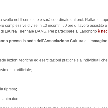
equirements
rrà svolto nel II semestre e sarà coordinato dal prof. Raffaele 
re complessive divise in 10 incontri: 30 ore di lavoro assistito 
i di Laurea Triennale DAMS. Per partecipare al Labortorio
è nec
rranno presso la sede dell’Associazione Culturale “Immagin
vede lezioni teoriche ed esercitazioni pratiche sia individuali ch
ovimento artificiale;
la ripresa;
ll’animatore;