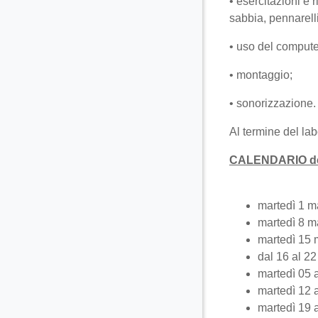
• esercitazioni e 
sabbia, pennarell
• uso del compute
• montaggio;
• sonorizzazione.
Al termine del lab
CALENDARIO deg
martedì 1 ma
martedì 8 m
martedì 15 
dal 16 al 22
martedì 05 a
martedì 12 
martedì 19 