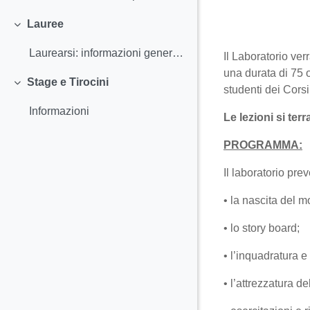
Completion r
Lauree
Collapse
Laurearsi: informazioni generali Istruzioni sulla...
Il Laboratorio ve
una durata di 75 o
Stage e Tirocini
Collapse
studenti dei Cors
Informazioni
Le lezioni si te
PROGRAMMA:
Il laboratorio pre
• la nascita del m
• lo story board;
• l’inquadratura e 
• l’attrezzatura de