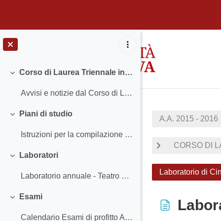
Skip to main content
Corso di Laurea Triennale in Discipline delle arti, della musica e dello spettacolo
Collapse
Avvisi e notizie dal Corso di Laurea Settimana mi...
Piani di studio
A.A. 2015 - 2016
Collapse
Istruzioni per la compilazione e scadenzeIncontro ...
CORSO DI LA
Laboratori
Collapse
Laboratorio di C
Laboratorio annuale - Teatro per l’università Lab...
Esami
Labor
Collapse
Calendario Esami di profitto Abilità informatiche...