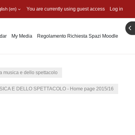
ish ‎(en)‎
You are currently using guest access
Log in
Ope
dar
My Media
Regolamento Richiesta Spazi Moodle
lla musica e dello spettacolo
ICA E DELLO SPETTACOLO - Home page 2015/16