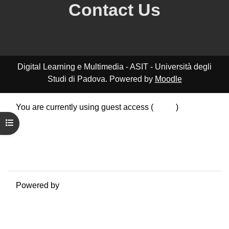
Contact Us
Digital Learning e Multimedia - ASIT - Università degli
Studi di Padova. Powered by
Moodle
You are currently using guest access (
Log in
)
Data retention summary
Open course index
Policies
Get the mobile app
Switch to the standard theme
Powered by
Moodle