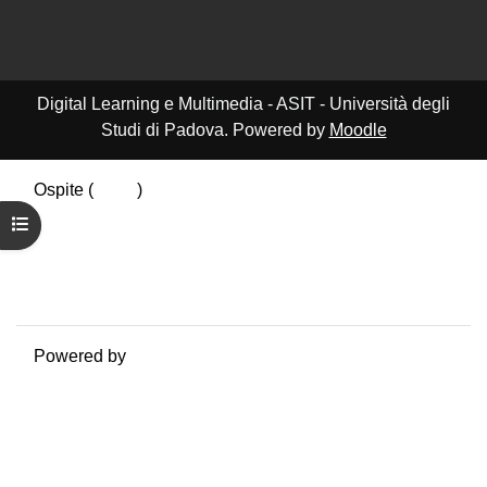
Digital Learning e Multimedia - ASIT - Università degli
Studi di Padova. Powered by
Moodle
Ospite (
Login
)
Riepilogo della conservazione dei dati
Apri indice del corso
Politiche
Ottieni l'app mobile
Passa al tema standard
Powered by
Moodle