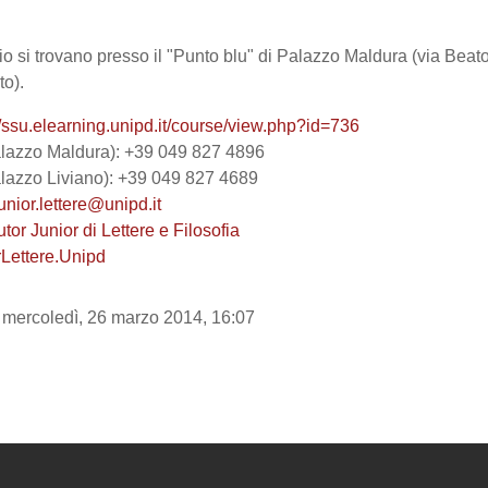
io si trovano presso il "Punto blu" di Palazzo Maldura (via Beat
to).
//ssu.elearning.unipd.it/course/view.php?id=736
alazzo Maldura):
+39 049 827 4896
lazzo Liviano):
+39 049 827 4689
junior.lettere@unipd.it
utor Junior di Lettere e Filosofia
rLettere.Unipd
 mercoledì, 26 marzo 2014, 16:07