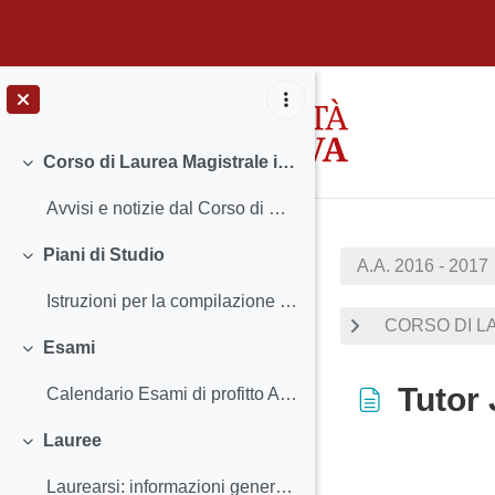
Vai al contenuto principale
Corso di Laurea Magistrale in Scienze Archeologiche
Minimizza
Avvisi e notizie dal Corso di Studio Insegnamenti...
Piani di Studio
A.A. 2016 - 2017
Minimizza
Istruzioni per la compilazione e scadenze
CORSO DI LA
Esami
Minimizza
Tutor 
Calendario Esami di profitto Attività PraticheSum...
Lauree
Minimizza
Aggregazione 
Laurearsi: informazioni generali Frontespizio e c...