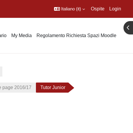
Italiano ‎(it)‎
Ospite
Login
Apr
rio
My Media
Regolamento Richiesta Spazi Moodle
page 2016/17
Tutor Junior