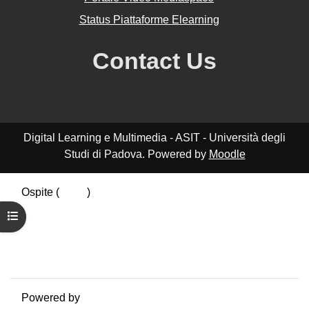
Status Piattaforme Elearning
Contact Us
Digital Learning e Multimedia - ASIT - Università degli
Studi di Padova. Powered by
Moodle
Ospite (
Login
)
Riepilogo della conservazione dei dati
Apri indice del corso
Politiche
Ottieni l'app mobile
Passa al tema standard
Powered by
Moodle