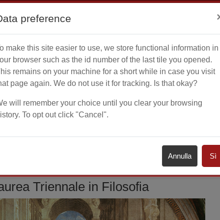
Data preference
o make this site easier to use, we store functional information in
Home
Calenda
our browser such as the id number of the last tile you opened.
his remains on your machine for a short while in case you visit
hat page again. We do not use it for tracking. Is that okay?
e will remember your choice until you clear your browsing
istory. To opt out click "Cancel".
Corsi di Laurea Triennale
Filosofia
 LAUREA TRIENNALE IN FILOSO
Annulla
Sì
aurea Triennale in Filosofia