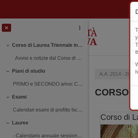
Vai al contenuto principale
T
y
T
Corso di Laurea Triennale in Filosofia
Minimizza
t
Avvisi e notizie dal Corso di Laurea Insegname...
W
Piani di studio
h
A.A. 2014 - 2015
Minimizza
PRIMO e SECONDO anno: Compilazione del piano d...
CORSO DI
Esami
Minimizza
Calendari esami di profitto Iscriversi agli esam...
Corso di L
Lauree
Minimizza
- Calendario annuale sessioni di laurea - AA 201...