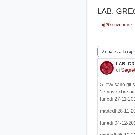
LAB. GREC
◀︎ 30 novembre 
Modalità visualiz
LAB. GR
Numero d
di
Segret
Si avvisano gli s
27 novembre ore 
lunedì 27-11-20
martedì 28-11-2
lunedì 04-12-20