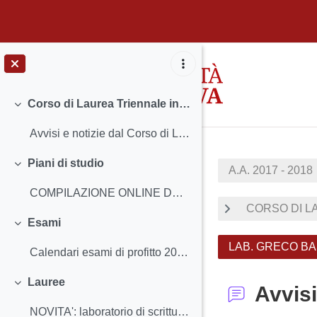
Vai al contenuto principale
Corso di Laurea Triennale in Filosofia
Minimizza
Avvisi e notizie dal Corso di Laurea Insegnamen...
Piani di studio
A.A. 2017 - 2018
Minimizza
COMPILAZIONE ONLINE DEL PIANO DEGLI STUDI (a parti...
CORSO DI LA
Esami
Minimizza
LAB. GRECO BASE
Calendari esami di profitto 2017-18 Iscriversi ag...
Lauree
Avvisi
Minimizza
NOVITA': laboratorio di scrittura tesiCalendario...