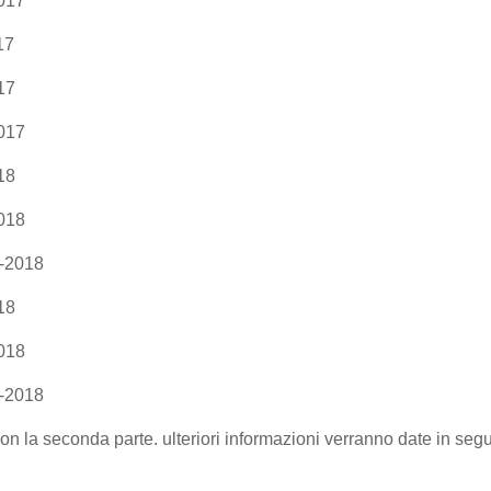
017
17
17
017
18
018
1-2018
18
018
1-2018
on la seconda parte. ulteriori informazioni verranno date in segui