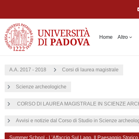
Vai al contenuto principale
Home
Altro
A.A. 2017 - 2018
Corsi di laurea magistrale
Scienze archeologiche
CORSO DI LAUREA MAGISTRALE IN SCIENZE ARCH
Avvisi e notizie dal Corso di Studio in Scienze archeolo
Summer School - L'Affaccio Sul Lago. Il Paesaggio Storico 