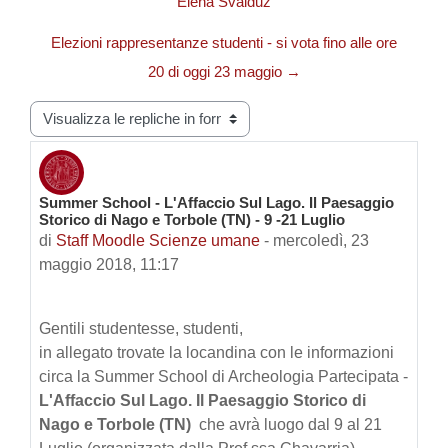
Elena Svalduz
Elezioni rappresentanze studenti - si vota fino alle ore
20 di oggi 23 maggio →
Modalità visualizzazione
Summer School - L'Affaccio Sul Lago. Il Paesaggio
Numero di risposte: 0
Storico di Nago e Torbole (TN) - 9 -21 Luglio
di
Staff Moodle Scienze umane
-
mercoledì, 23
maggio 2018, 11:17
Gentili studentesse, studenti,
in allegato trovate la locandina con le informazioni
circa la Summer School di Archeologia Partecipata -
L'Affaccio Sul Lago. Il Paesaggio Storico di
Nago e Torbole (TN)
che avrà luogo dal 9 al 21