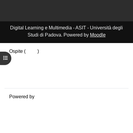
Digital Learning e Multimedia - ASIT - Università degli
Studi di Padova. Powered by
Moodle
Ospite (
Login
)
Apri indice del corso
Riepilogo della conservazione dei dati
Politiche
Ottieni l'app mobile
Passa al tema standard
Powered by
Moodle