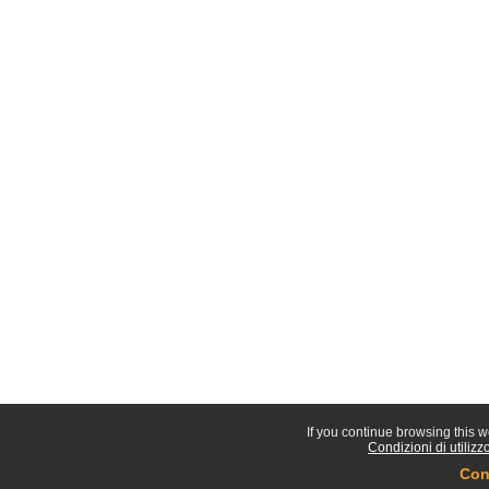
If you continue browsing this w
Condizioni di utilizz
Con