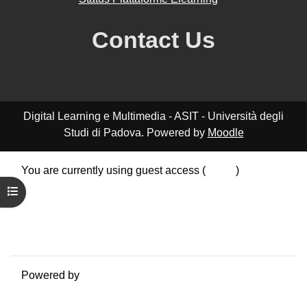
Contact Us
Digital Learning e Multimedia - ASIT - Università degli
Studi di Padova. Powered by
Moodle
You are currently using guest access (
Log in
)
Data retention summary
Open course index
Policies
Get the mobile app
Switch to the standard theme
Powered by
Moodle