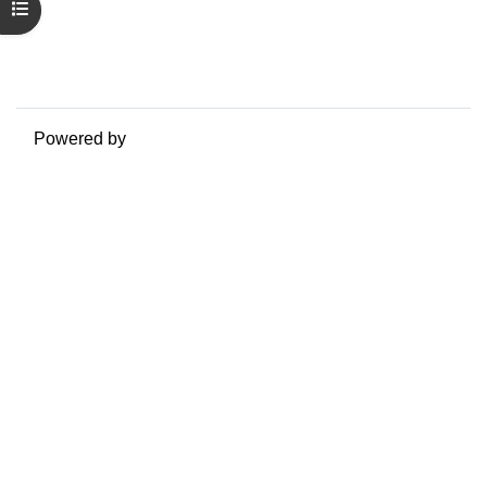
Apri indice del corso
Politiche
Ottieni l'app mobile
Passa al tema standard
Powered by
Moodle