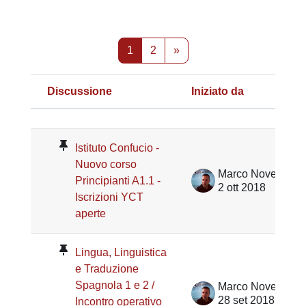
Pagina 1
Pagina 2
Pagina successiva
1
2
»
Discussione
Iniziato da
Stato
Elenco delle discussioni. Visualizz
Istituto Confucio -
Nuovo corso
Marco Noventa
Principianti A1.1 -
2 ott 2018
Iscrizioni YCT
aperte
Lingua, Linguistica
e Traduzione
Spagnola 1 e 2 /
Marco Noventa
28 set 2018
Incontro operativo