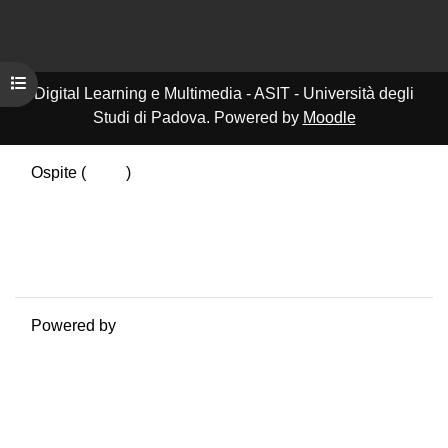
Apri indice del corso
Digital Learning e Multimedia - ASIT - Università degli
Studi di Padova. Powered by
Moodle
Ospite (
Login
)
Riepilogo della conservazione dei dati
Politiche
Ottieni l'app mobile
Passa al tema standard
Powered by
Moodle