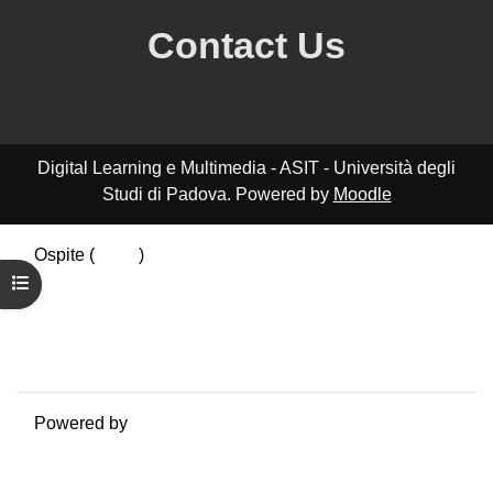
Contact Us
Digital Learning e Multimedia - ASIT - Università degli
Studi di Padova. Powered by
Moodle
Ospite (
Login
)
Riepilogo della conservazione dei dati
Apri indice del corso
Politiche
Ottieni l'app mobile
Passa al tema standard
Powered by
Moodle