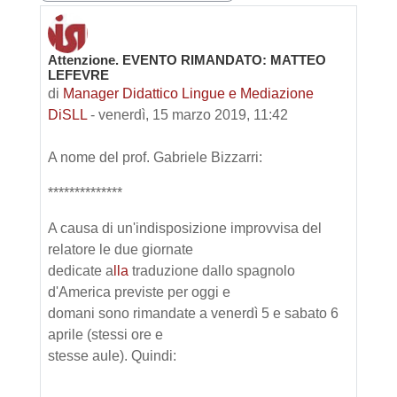
Attenzione. EVENTO RIMANDATO: MATTEO
Numero di risposte: 0
LEFEVRE
di
Manager Didattico Lingue e Mediazione
DiSLL
-
venerdì, 15 marzo 2019, 11:42
A nome del prof. Gabriele Bizzarri:
**************
A causa di un'indisposizione improvvisa del
relatore le due giornate
dedicate a
lla
traduzione dallo spagnolo
d'America previste per oggi e
domani sono rimandate a venerdì 5 e sabato 6
aprile (stessi ore e
stesse aule). Quindi: