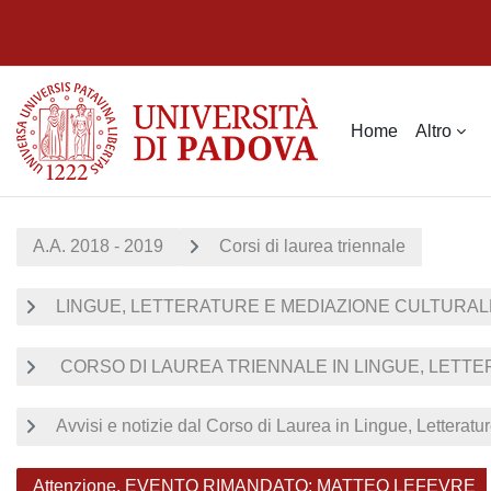
Vai al contenuto principale
Home
Altro
A.A. 2018 - 2019
Corsi di laurea triennale
LINGUE, LETTERATURE E MEDIAZIONE CULTURALE 
CORSO DI LAUREA TRIENNALE IN LINGUE, LETTER
Avvisi e notizie dal Corso di Laurea in Lingue, Letterat
Attenzione. EVENTO RIMANDATO: MATTEO LEFEVRE