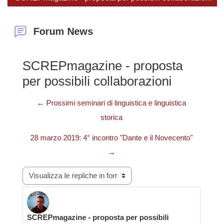
Forum News
SCREPmagazine - proposta
per possibili collaborazioni
← Prossimi seminari di linguistica e linguistica
storica
28 marzo 2019: 4° incontro "Dante e il Novecento"
→
Modalità visualizzazione
SCREPmagazine - proposta per possibili
Numero di risposte: 0