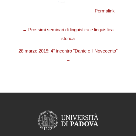
Permalink
← Prossimi seminari di linguistica e linguistica
storica
28 marzo 2019: 4° incontro "Dante e il Novecento"
→