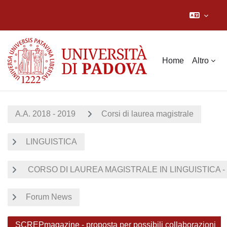
Vai al contenuto principale
Home
Altro
A.A. 2018 - 2019
Corsi di laurea magistrale
LINGUISTICA
CORSO DI LAUREA MAGISTRALE IN LINGUISTICA - 
Forum News
SCREPmagazine - proposta per possibili collaborazioni