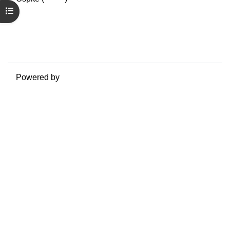
Riepilogo della conservazione dei dati
Apri indice del corso
Politiche
Ottieni l'app mobile
Passa al tema standard
Powered by
Moodle