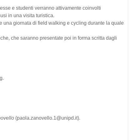
ntesse e studenti verranno attivamente coinvolti
si in una visita turistica.
e una giornata di field walking e cycling durante la quale
tiche, che saranno presentate poi in forma scritta dagli
g.
novello
(paola.zanovello.1@unipd.it).