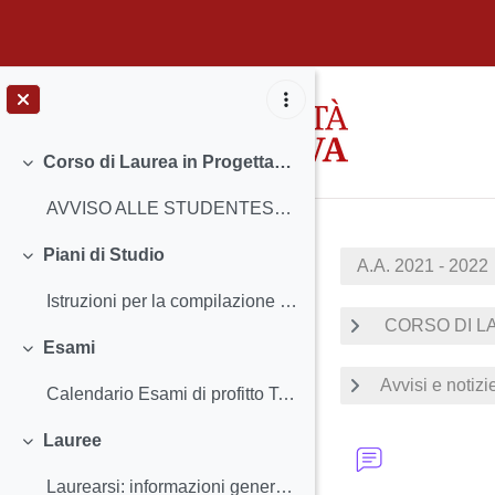
Vai al contenuto principale
Corso di Laurea in Progettazione e gestione del turismo culturale
Minimizza
AVVISO ALLE STUDENTESSE E AGLI STUDENTI DEL PRIMO ...
Piani di Studio
A.A. 2021 - 2022
Minimizza
Istruzioni per la compilazione e scadenze
CORSO DI LA
Esami
Minimizza
Avvisi e notizi
Calendario Esami di profitto T.A.L. Abilità lingu...
Lauree
Minimizza
Laurearsi: informazioni generali Periodi, Scade...