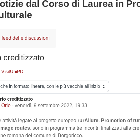
otizie dal Corso di Laurea in Pr
ulturale
feed delle discussioni
 creditizzato
e VisitUniPD
zazione
io creditizzato
i risposte: 0
 Orio
-
venerdì, 9 settembre 2022, 19:33
e attività legate al progetto europeo
rurAllure. Promotion of rur
image routes
, sono in programma tre incontri finalizzati alla cre
ione romana del comune di Borgoricco.