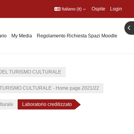
Italiano ‎(it)‎
Ospite
Login
Apr
rio
My Media
Regolamento Richiesta Spazi Moodle
DEL TURISMO CULTURALE
URISMO CULTURALE - Home page 2021/22
lturale
Laboratorio creditizzato