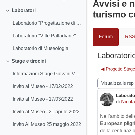
Avvisi e n
Laboratori
turismo c
Minimizza
Laboratorio "Progettazione di un itinerario turistico"
Laboratorio "Ville Palladiane"
Forum
RSS 
Laboratorio di Museologia
Laboratorio
Stage e tirocini
Minimizza
◀︎ Progetto Stag
Informazioni Stage Giovani Volontari Per l'Arte...
Modalità visualiz
Invito al Museo - 17/02/2022
Laborator
Numero d
Invito al Museo - 17/03/2022
di
Nicola
Invito al Museo - 21 aprile 2022
Nell’ambito dell
European pilgr
Invito Al Museo 25 maggio 2022
della centuriaz