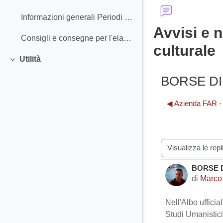
Minimizza
Informazioni generali Periodi e scadenze - Cale...
Avvisi e n
Consigli e consegne per l'elaborato finale
culturale
Utilità
Minimizza
BORSE DI
◀︎ Azienda FAR - 
Modalità visualiz
BORSE D
Numero d
di
Marco
Nell'Albo ufficia
Studi Umanistici