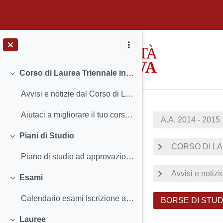
Vai al contenuto principale
Corso di Laurea Triennale in Mediazione linguistica e culturale
Minimizza
Avvisi e notizie dal Corso di Laurea Insegnamen...
Aiutaci a migliorare il tuo corso di studio
A.A. 2014 - 2015
Piani di Studio
Minimizza
CORSO DI LA
Piano di studio ad approvazione automatica Istr...
Avvisi e notizi
Esami
Minimizza
Calendario esami Iscrizione agli esami e Regist...
BORSE DI STUD
Lauree