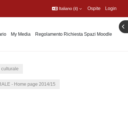
Italiano ‎(it)‎
Ospite
Login
Apr
rio
My Media
Regolamento Richiesta Spazi Moodle
 culturale
LE - Home page 2014/15