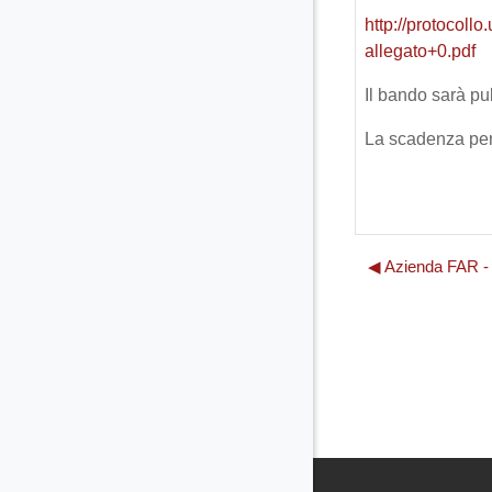
http://protoco
allegato+0.pdf
Il bando sarà pu
La scadenza per
◀︎ Azienda FAR - 