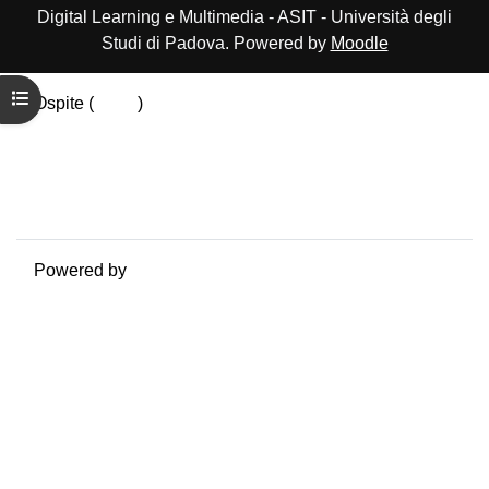
Digital Learning e Multimedia - ASIT - Università degli
Studi di Padova. Powered by
Moodle
Apri indice del corso
Ospite (
Login
)
Riepilogo della conservazione dei dati
Politiche
Ottieni l'app mobile
Passa al tema standard
Powered by
Moodle