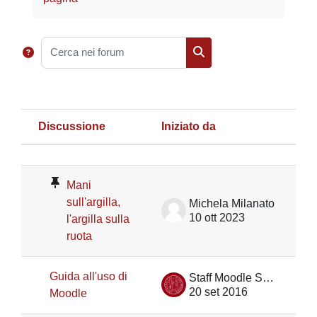
Cerca nei forum
Cerca nei forum
Discussione
Iniziato da
Ul
Stato
Elenco delle discussioni. Visualizza
Mani
sull'argilla,
Michela Milanato
10 ott 2023
l'argilla sulla
ruota
Guida all'uso di
Staff Moodle Scienze umane
20 set 2016
Moodle