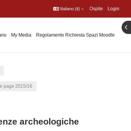
Italiano ‎(it)‎
Ospite
Login
Apr
rio
My Media
Regolamento Richiesta Spazi Moodle
page 2015/16
ienze archeologiche