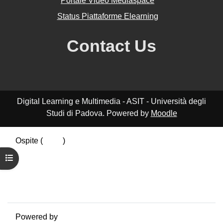
Portale Video Mediaspace
Status Piattaforme Elearning
Contact Us
Digital Learning e Multimedia - ASIT - Università degli
Studi di Padova. Powered by
Moodle
Ospite (
Login
)
Riepilogo della conservazione dei dati
Apri indice del corso
Politiche
Ottieni l'app mobile
Passa al tema standard
Powered by
Moodle