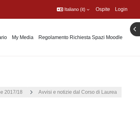
Italiano ‎(it)‎
Ospite
Login
Apr
rio
My Media
Regolamento Richiesta Spazi Moodle
 2017/18
Avvisi e notizie dal Corso di Laurea