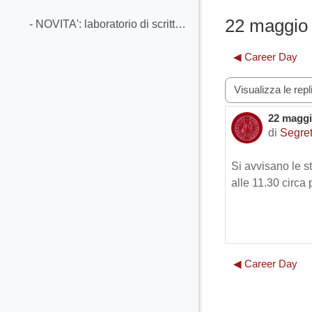
Minimizza
22 maggio -
- NOVITA': laboratorio di scrittura tesi - Calend...
◀︎ Career Day
Modalità visualiz
22 maggio
Numero d
di
Segret
Si avvisano le s
alle 11.30 circa
◀︎ Career Day