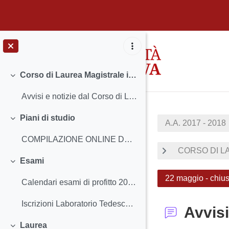
Vai al contenuto principale
Corso di Laurea Magistrale in Scienze Filosofiche
Minimizza
Avvisi e notizie dal Corso di Laurea Insegnamenti...
Piani di studio
A.A. 2017 - 2018
Minimizza
COMPILAZIONE ONLINE DEL PIANO DEGLI STUDI (a parti...
CORSO DI LA
Esami
Minimizza
22 maggio - chius
Calendari esami di profitto 2017-18 Iscriversi ag...
Iscrizioni Laboratorio Tedesco BaseIscrizioni Labo...
Avvisi
Laurea