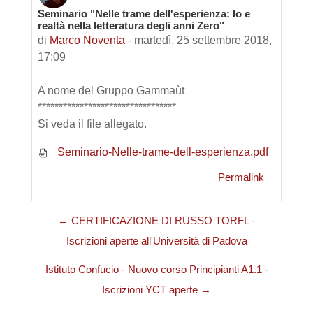
Seminario "Nelle trame dell'esperienza: Io e
Numero di risposte: 0
realtà nella letteratura degli anni Zero"
di
Marco Noventa
-
martedì, 25 settembre 2018,
17:09
A nome del Gruppo Gammaùt
*********************************
Si veda il file allegato.
Seminario-Nelle-trame-dell-esperienza.pdf
Permalink
← CERTIFICAZIONE DI RUSSO TORFL -
Iscrizioni aperte all'Università di Padova
Istituto Confucio - Nuovo corso Principianti A1.1 -
Iscrizioni YCT aperte →