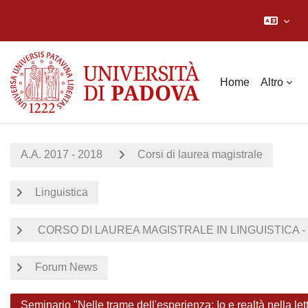
Vai al contenuto principale
Home
Altro
A.A. 2017 - 2018
Corsi di laurea magistrale
Linguistica
CORSO DI LAUREA MAGISTRALE IN LINGUISTICA - 
Forum News
Seminario "Nelle trame dell'esperienza: Io e realtà nella let