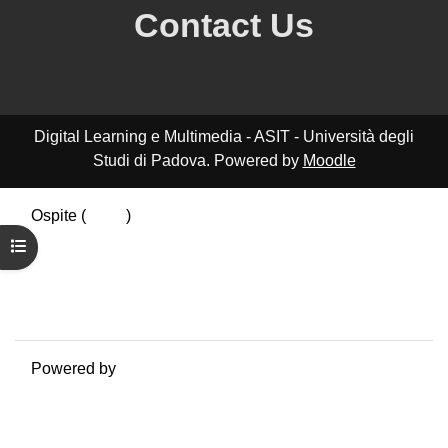
Contact Us
Digital Learning e Multimedia - ASIT - Università degli
Studi di Padova. Powered by
Moodle
Ospite (
Login
)
Riepilogo della conservazione dei dati
Apri indice del corso
Politiche
Ottieni l'app mobile
Passa al tema standard
Powered by
Moodle