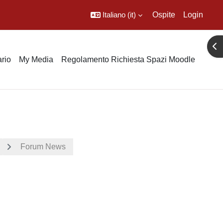
Italiano ‎(it)‎
Ospite
Login
Apr
rio
My Media
Regolamento Richiesta Spazi Moodle
Forum News