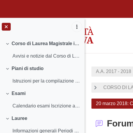
Vai al contenuto principale
Corso di Laurea Magistrale in Linguistica
Minimizza
Avvisi e notizie dal Corso di Laurea Insegnamenti...
Piani di studio
A.A. 2017 - 2018
Minimizza
Istruzioni per la compilazione e scadenze Classi ...
CORSO DI LA
Esami
Minimizza
20 marzo 2018: C
Calendario esami Iscrizione agli esami e Registra...
Lauree
Foru
Minimizza
Informazioni generali Periodi e scadenze - Calend...