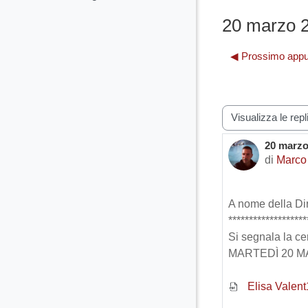
20 marzo 2
◀︎ Prossimo appu
Modalità visualiz
20 marzo
Numero d
di
Marco
A nome della Dir
*******************
Si segnala la ce
MARTEDÌ 20 MARZO
Elisa Valent