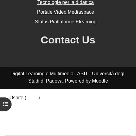
Tecnologie per la didattica
Portale Video Mediaspace
Status Piattaforme Elearning
Contact Us
Digital Learning e Multimedia - ASIT - Università degli
Studi di Padova. Powered by
Moodle
Ospite (
Login
)
Apri indice del corso
Riepilogo della conservazione dei dati
Politiche
Ottieni l'app mobile
Passa al tema standard