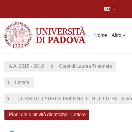
Vai al contenuto principale
Home
Altro
A.A. 2015 - 2016
Corsi di Laurea Triennale
Lettere
CORSO DI LAUREA TRIENNALE IN LETTERE - Home
Piani delle attività didattiche - Lettere