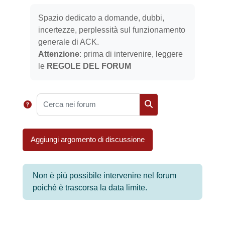
Aggregazione dei criteri
Spazio dedicato a domande, dubbi,
incertezze, perplessità sul funzionamento
generale di ACK.
Attenzione
: prima di intervenire, leggere
le
REGOLE DEL FORUM
Cerca nei forum
Cerca nei forum
Aggiungi argomento di discussione
Non è più possibile intervenire nel forum
poiché è trascorsa la data limite.