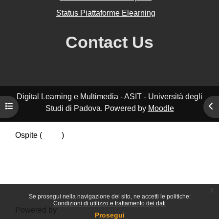
Status Piattaforme Elearning
Contact Us
Digital Learning e Multimedia - ASIT - Università degli
Apri indice del corso
Apr
Studi di Padova. Powered by
Moodle
Ospite (
Login
)
Riepilogo della conservazione dei dati
Politiche
Ottieni l'app mobile
Passa al tema standard
x
Se prosegui nella navigazione del sito, ne accetti le politiche:
Condizioni di utilizzo e trattamento dei dati
Powered by
Moodle
Prosegui