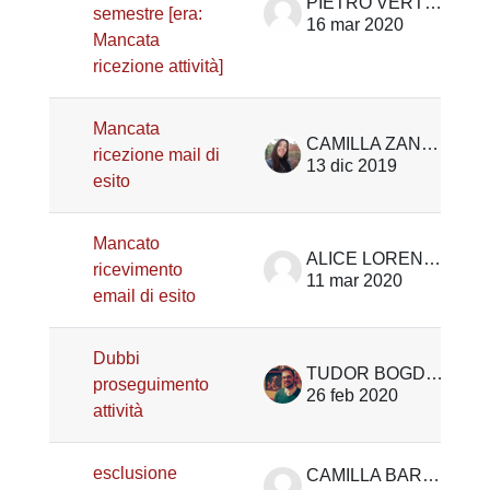
PIETRO VERTOVA
semestre [era:
16 mar 2020
Mancata
ricezione attività]
Mancata
CAMILLA ZANETTIN
ricezione mail di
13 dic 2019
esito
Mancato
ALICE LORENZON
ricevimento
11 mar 2020
email di esito
Dubbi
TUDOR BOGDAN CRACIUN
proseguimento
26 feb 2020
attività
esclusione
CAMILLA BARBIERO